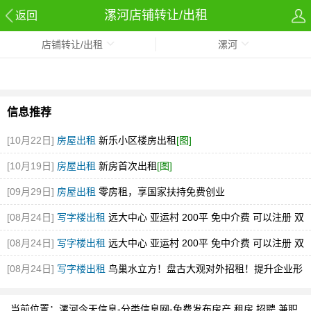
漯河店铺转让/出租
返回
店铺转让/出租
漯河
信息推荐
[10月22日]
房屋出租
新乐小区楼房出租
[图]
[10月19日]
房屋出租
新房首次出租
[图]
[09月29日]
房屋出租
零房租，享国家扶持免费创业
[08月24日]
写字楼出租
远大中心 亚运村 200平 免中介费 可以注册 双
面采光
[图]
[08月24日]
写字楼出租
远大中心 亚运村 200平 免中介费 可以注册 双
面采光
[图]
[08月24日]
写字楼出租
鸟巢水立方！盘古大观对外招租！提升企业形
象！
[图]
当前位置：
漯河今天信息-分类信息网-免费发布房产,租房,招聘,兼职