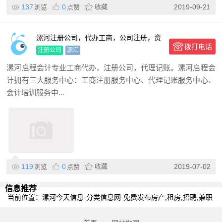
137
0
收藏
2019-09-21
浏览
点赞
漯河注册公司，代办工商，公司注册，资
拨打电话
质办理，代理记账
注册公司
源汇
漯河启程会计专业工商代办，注册公司，代理记账。漯河启程会
计拥有三大服务中心：工商注册服务中心、代理记账服务中心、
会计培训服务中...
119
0
收藏
2019-07-02
浏览
点赞
信息推荐
当前位置：
漯河今天信息-分类信息网-免费发布房产,租房,招聘,兼职
及58同城信息网
>
漯河分类信息
>
漯河商务服务