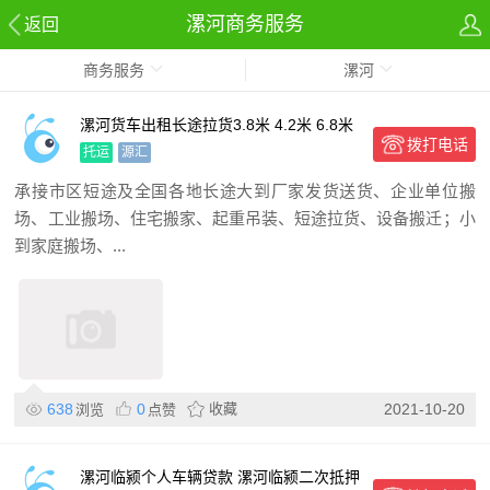
漯河商务服务
返回
商务服务
漯河
漯河货车出租长途拉货3.8米 4.2米 6.8米
拨打电话
9.6米
托运
源汇
承接市区短途及全国各地长途大到厂家发货送货、企业单位搬
场、工业搬场、住宅搬家、起重吊装、短途拉货、设备搬迁；小
到家庭搬场、...
638
0
收藏
2021-10-20
浏览
点赞
漯河临颍个人车辆贷款 漯河临颍二次抵押