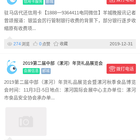
信用卡服务
郾城
驻马店代还信用卡【1888一9364411电同微信】羊城晚报讯记者
曾颂报道：银监会厉行管制银行收费的背景下，部分银行逐步收
缩原有收费项...
274
0
收藏
2019-12-31
浏览
点赞
2019第二届中部（漯河）年货礼品展览会
拨打电话
暨漯河秋季食品博览
会展信息
郾城
2019第二届中部（漯河）年货礼品展览会暨漯河秋季食品博览
会时间：11月3日-5日地点：漯河国际会展中心主办单位：漯河
市食品安全协会承办单...