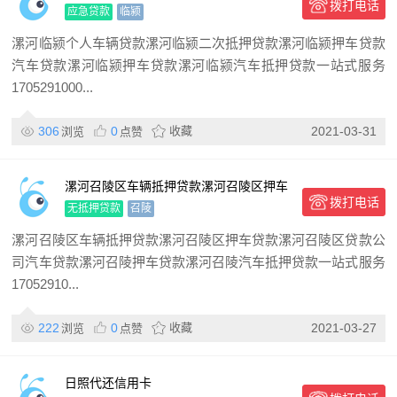
拨打电话
贷款 漯河临颍押车贷
应急贷款
临颍
漯河临颍个人车辆贷款漯河临颍二次抵押贷款漯河临颍押车贷款
汽车贷款漯河临颍押车贷款漯河临颍汽车抵押贷款一站式服务
1705291000...
306
0
收藏
2021-03-31
浏览
点赞
漯河召陵区车辆抵押贷款漯河召陵区押车
拨打电话
贷款漯河召陵区贷款公司
无抵押贷款
召陵
漯河召陵区车辆抵押贷款漯河召陵区押车贷款漯河召陵区贷款公
司汽车贷款漯河召陵押车贷款漯河召陵汽车抵押贷款一站式服务
17052910...
222
0
收藏
2021-03-27
浏览
点赞
日照代还信用卡