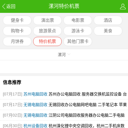
漯河特价机票
返回
健身卡
演出票
电影票
酒店
购物卡
旅游景点
游泳卡
美食
月饼券
特价机票
其他门票卡
劵
漯河
信息推荐
[07月17日]
苏州电脑回收
苏州办公电脑回收 服务器交换机监控设备 台
式电脑苹果电脑笔记
[07月17日]
无锡电脑回收
无锡回收办公电脑网吧电脑 二手笔记本 苹果
电脑
[图]
[07月02日]
无锡电脑回收
江阴公司电脑回收服务器办公电脑二手电脑
led拼接屏
[图]
[06月30日]
杭州设备回收
杭州溴化锂中央空调回收，杭州二手机床数