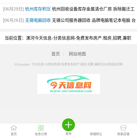
控设备回收
[图]
[06月29日]
杭州库存积压
杭州回收设备库存金属清仓厂房 拆除搬迁工
厂设备回收
[图]
[06月26日]
无锡电脑回收
无锡公司服务器回收 品牌电脑笔记本电脑 台
式电脑
[图]
当前位置：
漯河今天信息-分类信息网-免费发布房产,租房,招聘,兼职
及58同城信息网
>
漯河分类信息
>
漯河特价机票
首页
|
网站地图
©Copyright 今天信息-分类信息网-免费发布房产,租房,招聘,兼职及58同城信息网
发布
首页
信息分类
商铺转让
商家店铺